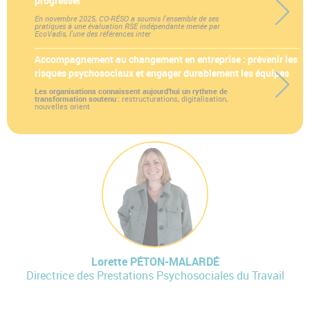
progresser
En novembre 2025, CO-RÉSO a soumis l'ensemble de ses
pratiques à une évaluation RSE indépendante menée par
EcoVadis, l'une des références inter
Accompagnement au changement en entreprise : prévenir les
risques psychosociaux et engager durablement les équipes
Les organisations connaissent aujourd’hui un rythme de
transformation soutenu :
restructurations, digitalisation,
nouvelles orient
Lorette PÉTON-MALARDÉ
Directrice des Prestations Psychosociales du Travail