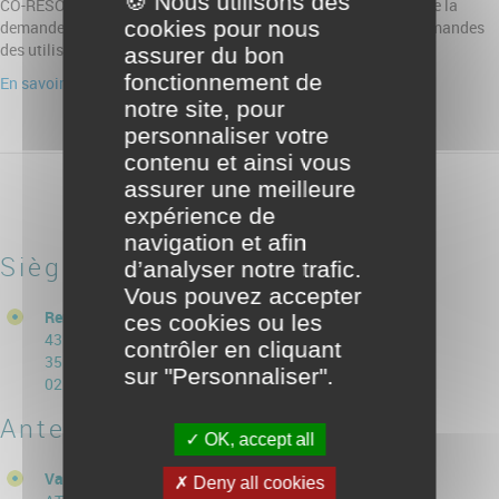
🍪 Nous utilisons des
CO-RÉSO collecte des données d’identité et relatives à l’objet de la
cookies pour nous
demande et commentaires y afférents afin de répondre aux demandes
des utilisateurs sur les produits et services de Co-réso.
assurer du bon
fonctionnement de
En savoir plus sur la gestions de vos données et de vos droits
notre site, pour
personnaliser votre
contenu et ainsi vous
assurer une meilleure
expérience de
navigation et afin
Siège social
d’analyser notre trafic.
Vous pouvez accepter
Rennes (Campus de Ker Lann)
ces cookies ou les
43 rue Louis Blériot
contrôler en cliquant
35170 Bruz
sur "Personnaliser".
02 99 53 38 39
Antennes
OK, accept all
Vannes - Plescop
Deny all cookies