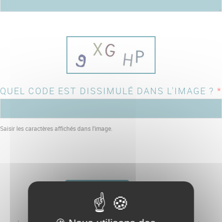
QUEL CODE EST DISSIMULÉ DANS L'IMAGE ?
*
Saisir les caractères affichés dans l'image.