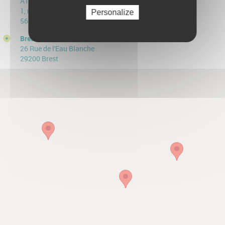
ATLANPARC – Bât. B
1, rue Marguerite Perey
Personalize
56890 Plescop
Brest
26 Rue de l'Eau Blanche
29200 Brest