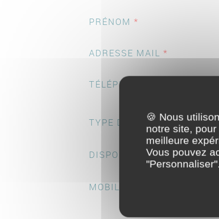
PRÉNOM
*
ADRESSE MAIL
*
TÉLÉPHONE
*
🍪 Nous utilis
TYPE DE POSTE
*
notre site, pou
meilleure expéri
Vous pouvez acc
DISPONIBILITÉ
*
"Personnaliser"
MOBILITÉ
*