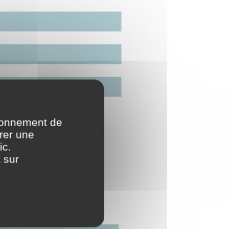
tionnement de
urer une
ic.
 sur
IS
3 MOIS
56