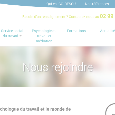
Qui est CO-RÉSO ?
Nos références
02 99
Besoin d'un renseignement ?
Contactez-nous au
Service social
Psychologie du
Formations
Actualité
du travail
travail et
médiation
Nous rejoindre
ychologue du travail et le monde de