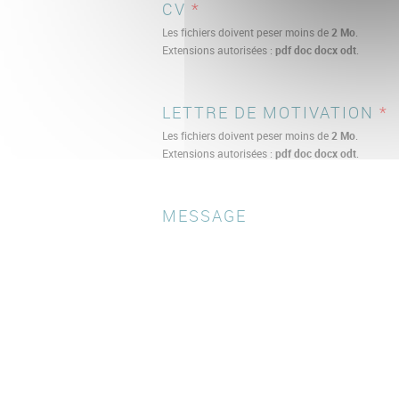
CV
*
Les fichiers doivent peser moins de
2 Mo
.
Extensions autorisées :
pdf doc docx odt
.
LETTRE DE MOTIVATION
*
Les fichiers doivent peser moins de
2 Mo
.
Extensions autorisées :
pdf doc docx odt
.
MESSAGE