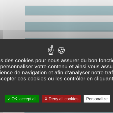
ons des cookies pour nous assurer du bon fonc
STAGE
CDD
CDI
r personnaliser votre contenu et ainsi vous ass
ence de navigation et afin d’analyser notre traf
epter ces cookies ou les contrôler en cliquant
IMMÉDIATE
1 MOIS
2 MO
.
22
29
35
44
50
OK, accept all
Deny all cookies
Personalize