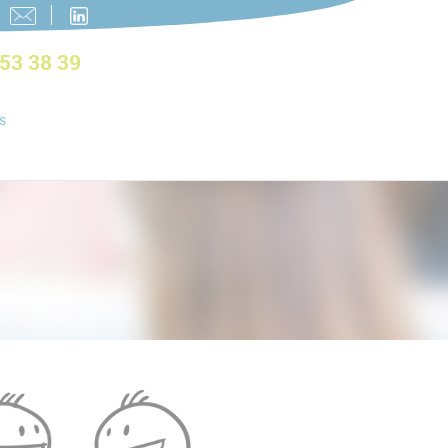
 53 38 39
s