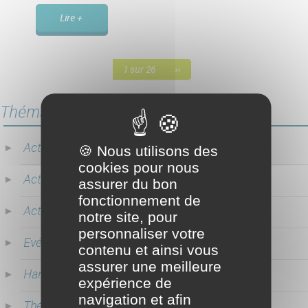
Lire +
1 sur 26
››
Thématiques
Actualités CO-RÉSO
(20)
🍪 Nous utilisons des
cookies pour nous
Actualités législatives
(48)
assurer du bon
fonctionnement de
Actualités Partenaires
(15)
notre site, pour
personnaliser votre
Evénements
(7)
contenu et ainsi vous
assurer une meilleure
Handicap
(1)
expérience de
navigation et afin
Thématique
(1)