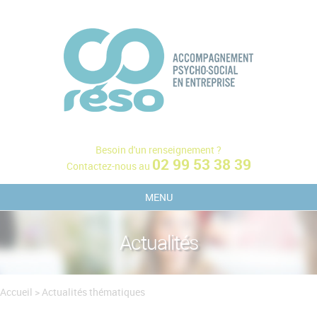
Besoin d'un renseignement ?
02 99 53 38 39
Contactez-nous au
MENU
Service social du travail
Actualités
Psychologie du travail et médiation
Formations
Accueil
>
Actualités thématiques
Actualités