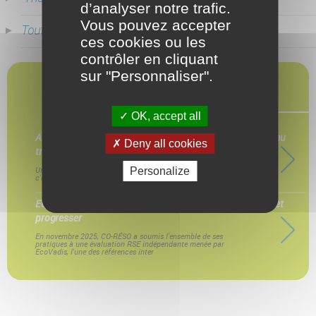
d’analyser notre trafic.
Vous pouvez accepter
Toutes
(92 )
ces cookies ou les
contrôler en cliquant
sur "Personnaliser".
DERNIERS ARTICLES
OK, accept all
Arrêt maladie longue durée : comment préparer le retour au
Deny all cookies
travail ?
Un arrêt maladie de plusieurs semaines, parfois plusieurs mois :
Personalize
c'es
EcoVadis et notre démarche RSE : structurer, apprendre et
progresser
En novembre 2025, CO-RÉSO a soumis l'ensemble de ses
pratiques à une évaluation RSE indépendante menée par
EcoVadis, l'une des références inter