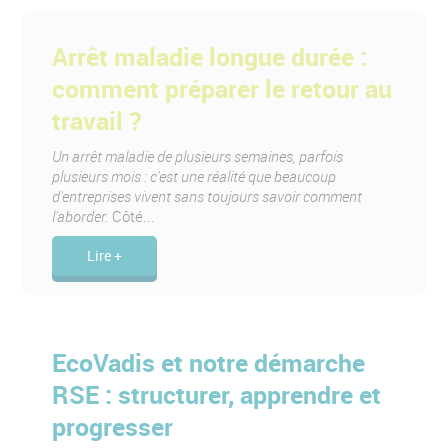
Qui est CO-RÉSO ?
Nos références
Arrêt maladie longue durée :
Contactez-nous
comment préparer le retour au
travail ?
Un arrêt maladie de plusieurs semaines, parfois
plusieurs mois : c'est une réalité que beaucoup
d'entreprises vivent sans toujours savoir comment
l'aborder.
Côté...
Lire +
EcoVadis et notre démarche
RSE : structurer, apprendre et
progresser