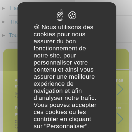
Handicap
(1)
Thématique
(1)
🍪 Nous utilisons des
cookies pour nous
Toutes
(92 )
assurer du bon
fonctionnement de
notre site, pour
DERNIERS ARTICLES
personnaliser votre
contenu et ainsi vous
assurer une meilleure
Arrêt maladie longue durée : comment préparer le retour au
expérience de
travail ?
navigation et afin
Un arrêt maladie de plusieurs semaines, parfois plusieurs mois :
d’analyser notre trafic.
c'es
Vous pouvez accepter
EcoVadis et notre démarche RSE : structurer, apprendre et
ces cookies ou les
progresser
contrôler en cliquant
En novembre 2025, CO-RÉSO a soumis l'ensemble de ses
pratiques à une évaluation RSE indépendante menée par
sur "Personnaliser".
EcoVadis, l'une des références inter