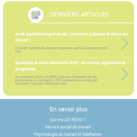
DERNIERS ARTICLES
Arrêt maladie longue durée : comment préparer le retour au
travail ?
Un arrêt maladie de plusieurs semaines, parfois plusieurs mois :
c'es
EcoVadis et notre démarche RSE : structurer, apprendre et
progresser
En novembre 2025, CO-RÉSO a soumis l'ensemble de ses
pratiques à une évaluation RSE indépendante menée par
EcoVadis, l'une des références inter
En savoir plus
Qui est CO-RÉSO ?
Service social du travail
Psychologie du travail et médiation