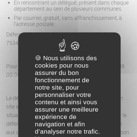
En rencontrant un délégué, présent dans chaque
département au sein de plusieurs communes
Par courrier, gratuit, sans affranchissement, à
l’adresse postale :
Défenseur des droits – Libre réponse 71120 –
75342 Paris CEDEX 07
🍪 Nous utilisons des
cookies pour nous
Pour plus d’informations, par téléphone : 09 69 39
assurer du bon
00 00
fonctionnement de
notre site, pour
personnaliser votre
Le défenseur des droits met à disposition sur son
contenu et ainsi vous
site internet : des actualités, des exemples de
assurer une meilleure
situations concrètes avec la réponse donnée par le
expérience de
défenseur des droits, différents outils et une foire
navigation et afin
d’analyser notre trafic.
aux questions. Un lien vers un dispositif d’éducation