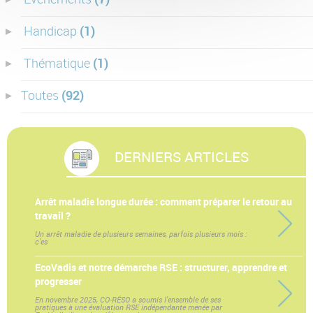
Handicap
(1)
Thématique
(1)
Toutes
(92)
DERNIERS ARTICLES
Arrêt maladie longue durée : comment préparer le retour au
travail ?
Un arrêt maladie de plusieurs semaines, parfois plusieurs mois :
c'es
EcoVadis et notre démarche RSE : structurer, apprendre et
progresser
En novembre 2025, CO-RÉSO a soumis l'ensemble de ses
pratiques à une évaluation RSE indépendante menée par