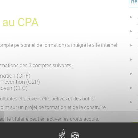
Thé
é au CPA
ompte personnel de formation) a intégré le site internet
ormations des 3 comptes suivants :
mation (CPF)
Prévention (C2P)
toyen (CEC)
sultables et peuvent être activés et des outils
int sur un projet de formation et de le construire.
 le titulaire peut en activer les droits acquis.