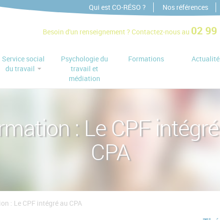
Qui est CO-RÉSO ?
Nos références
02 99
Besoin d'un renseignement ?
Contactez-nous au
Service social
Psychologie du
Formations
Actualité
du travail
travail et
médiation
rmation : Le CPF intégré
CPA
on : Le CPF intégré au CPA