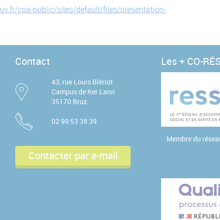
.fr/cpa-public/sites/default/files/presentation-
Contact
Les + CO-RÉ
43, rue Louis Blériot
Campus de Ker Lann
35170 Bruz
02 99 53 38 39
Membre du rése
Contacter par e-mail