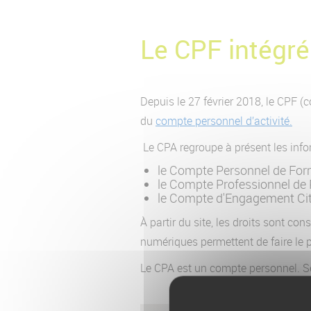
Le CPF intégr
Depuis le 27 février 2018, le CPF (c
du
compte personnel d’activité.
Le CPA regroupe à présent les inf
le Compte Personnel de For
le Compte Professionnel de 
le Compte d'Engagement Ci
À partir du site, les droits sont con
numériques permettent de faire le po
Le CPA est un compte personnel. Seul