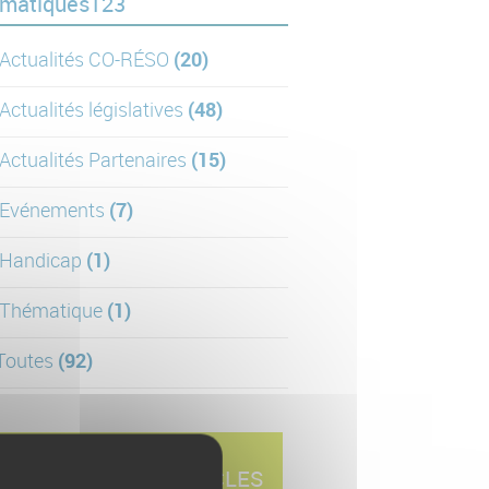
matiques123
Actualités CO-RÉSO
(20)
Actualités législatives
(48)
Actualités Partenaires
(15)
Evénements
(7)
Handicap
(1)
Thématique
(1)
Toutes
(92)
DERNIERS ARTICLES