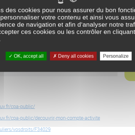
ons des cookies pour nous assurer du bon fonc
r personnaliser votre contenu et ainsi vous ass
ence de navigation et afin d’analyser notre traf
epter ces cookies ou les contrôler en cliquant
.
OK, accept all
Deny all cookies
Personalize
v.fr/cpa-public/
v.fr/cpa-public/decouvrir-mon-compte-activite
culiers/vosdroits/F34029