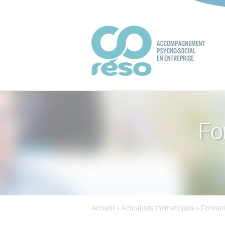
Fo
Accueil
>
Actualités thématiques
>
Formati