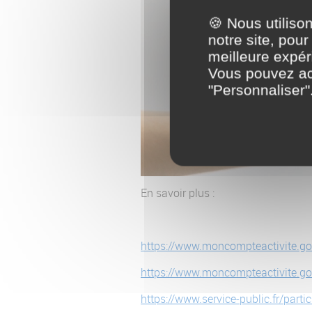
🍪 Nous utilis
notre site, pou
meilleure expéri
Vous pouvez acc
"Personnaliser"
En savoir plus :
https://www.moncompteactivite.gou
https://www.moncompteactivite.gou
https://www.service-public.fr/parti