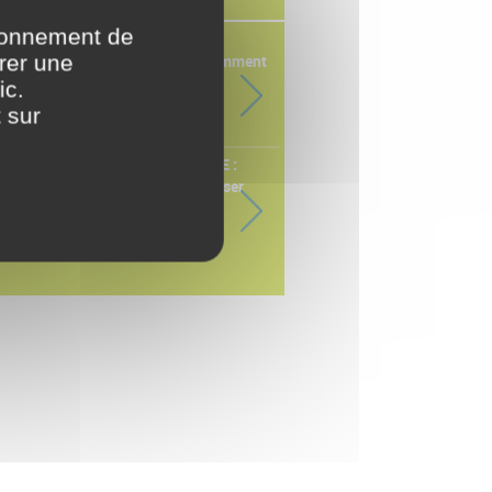
tionnement de
urer une
Arrêt maladie longue durée : comment
préparer le retour au travail ?
ic.
 sur
Un arrêt maladie de plusieurs semaines,
parfois plusieurs mois : c'es
EcoVadis et notre démarche RSE :
structurer, apprendre et progresser
En novembre 2025, CO-RÉSO a soumis
l'ensemble de ses pratiques à une
évaluation RSE indépendante menée par
EcoVadis, l'une des références inter