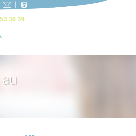
 53 38 39
s
 au