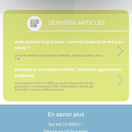
DERNIERS ARTICLES
Arrêt maladie longue durée : comment préparer le retour au
travail ?
Un arrêt maladie de plusieurs semaines, parfois plusieurs mois :
c'es
EcoVadis et notre démarche RSE : structurer, apprendre et
progresser
En novembre 2025, CO-RÉSO a soumis l'ensemble de ses
pratiques à une évaluation RSE indépendante menée par
EcoVadis, l'une des références inter
En savoir plus
Qui est CO-RÉSO ?
Service social du travail