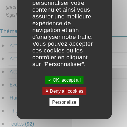
personnaliser votre
(informations non contractuelles, valables selon
contenu et ainsi vous
législation en vigueur)
assurer une meilleure
expérience de
navigation et afin
Thématiques123
d’analyser notre trafic.
Vous pouvez accepter
Actualités CO-RÉSO
(20)
ces cookies ou les
contrôler en cliquant
Actualités législatives
(48)
sur "Personnaliser".
Actualités Partenaires
(15)
OK, accept all
Evénements
(7)
Deny all cookies
Handicap
(1)
Personalize
Thématique
(1)
Toutes
(92)