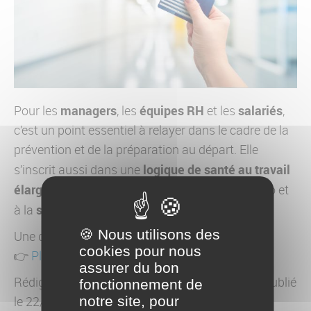
managers
équipes RH
salariés
Pour les
, les
et les
,
c’est un point essentiel à relayer dans le cadre de la
prévention et de la préparation au départ. Elle
logique de santé au travail
s’inscrit aussi dans une
élargie
, attentive aux équilibres vie pro/vie perso et
sécurisation des parcours de vie
à la
.
🍪 Nous utilisons des
Une démarche simple, rapide… et protectrice.
cookies pour nous
👉
Plus d'infos sur ameli.fr
assurer du bon
Rédigé par Equipe communication CO-RÉSO - publié
fonctionnement de
notre site, pour
le 22/07/2025